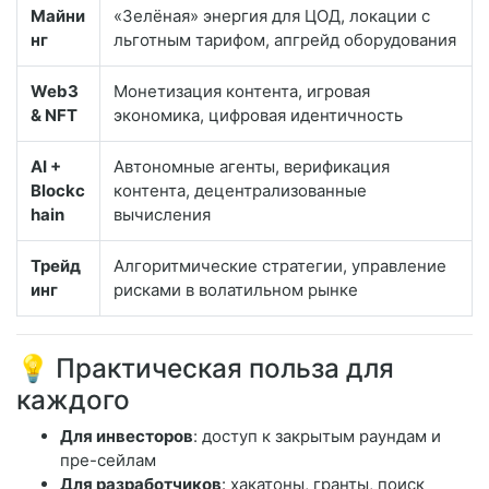
Майни
«Зелёная» энергия для ЦОД, локации с
нг
льготным тарифом, апгрейд оборудования
Web3
Монетизация контента, игровая
& NFT
экономика, цифровая идентичность
AI +
Автономные агенты, верификация
Blockc
контента, децентрализованные
hain
вычисления
Трейд
Алгоритмические стратегии, управление
инг
рисками в волатильном рынке
💡 Практическая польза для
каждого
Для инвесторов
: доступ к закрытым раундам и
пре-сейлам
Для разработчиков
: хакатоны, гранты, поиск