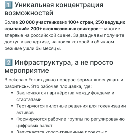
1️⃣ Уникальная концентрация
возможностей
Более
20 000 участников
из
100+ стран
,
250 ведущих
компаний
и
200+ эксклюзивных спикеров
— многие
впервые на российской сцене. За два дня вы получите
доступ к экспертизе, на поиск которой в обычном
режиме ушли бы месяцы.
2️⃣ Инфраструктура, а не просто
мероприятие
Blockchain Forum давно перерос формат «послушать и
разойтись». Это рабочая площадка, где:
Заключаются партнёрства между фондами и
стартапами
Тестируются пилотные решения для токенизации
активов
Формируются рабочие группы по регулированию
цифровых валют
Запускаются кросс-граничные проекты с